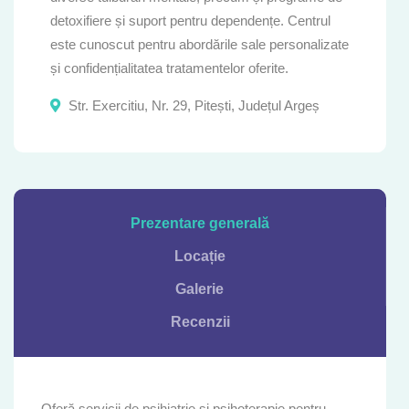
detoxifiere și suport pentru dependențe. Centrul
este cunoscut pentru abordările sale personalizate
și confidențialitatea tratamentelor oferite.
Str. Exercitiu, Nr. 29, Pitești, Județul Argeș
Prezentare generală
Locație
Galerie
Recenzii
Oferă servicii de psihiatrie și psihoterapie pentru