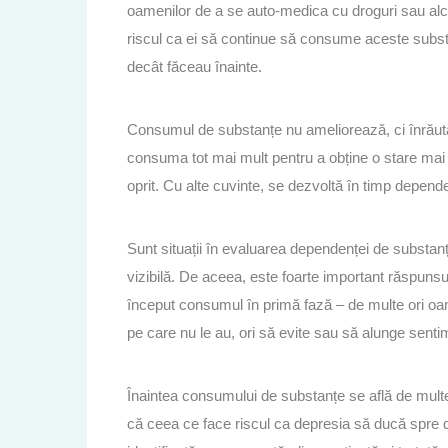
oamenilor de a se auto-medica cu droguri sau alc
riscul ca ei să continue să consume aceste subst
decât făceau înainte.
Consumul de substanțe nu ameliorează, ci înrăut
consuma tot mai mult pentru a obține o stare mai 
oprit. Cu alte cuvinte, se dezvoltă în timp depend
Sunt situații în evaluarea dependenței de substan
vizibilă. De aceea, este foarte important răspunsul
început consumul în primă fază – de multe ori oa
pe care nu le au, ori să evite sau să alunge senti
Înaintea consumului de substanțe se află de multe
că ceea ce face riscul ca depresia să ducă spre 