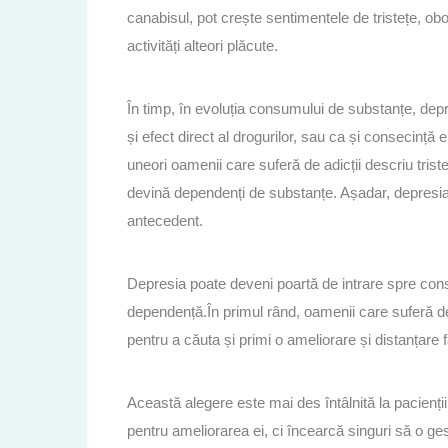
canabisul, pot crește sentimentele de tristețe, ob
activități alteori plăcute.
În timp, în evoluția consumului de substanțe, depr
și efect direct al drogurilor, sau ca și consecință
uneori oamenii care suferă de adicții descriu triste
devină dependenți de substanțe. Așadar, depresia 
antecedent.
Depresia poate deveni poartă de intrare spre cons
dependență.În primul rând, oamenii care suferă d
pentru a căuta și primi o ameliorare și distanțare 
Această alegere este mai des întâlnită la pacienț
pentru ameliorarea ei, ci încearcă singuri să o g