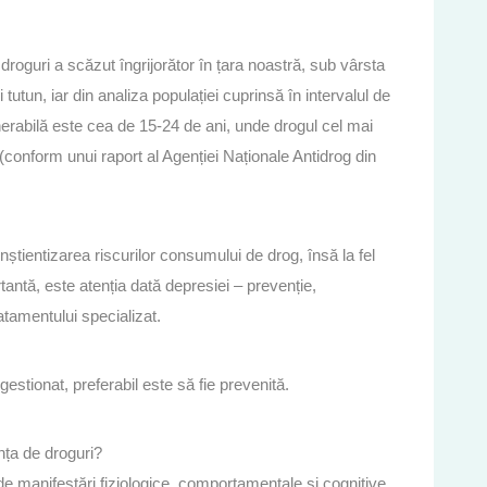
droguri a scăzut îngrijorător în țara noastră, sub vârsta
tutun, iar din analiza populației cuprinsă în intervalul de
erabilă este cea de 15-24 de ani, unde drogul cel mai
onform unui raport al Agenției Naționale Antidrog din
știentizarea riscurilor consumului de drog, însă la fel
antă, este atenția dată depresiei – prevenție,
atamentului specializat.
gestionat, preferabil este să fie prevenită.
ța de droguri?
e manifestări fiziologice, comportamentale și cognitive