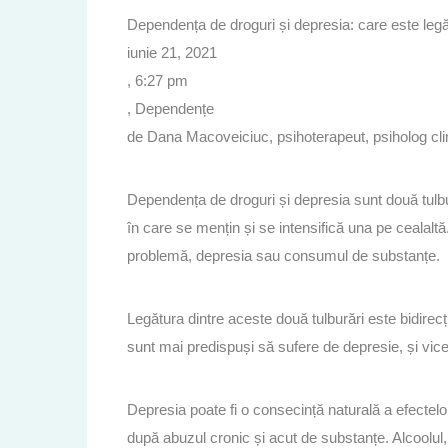
Dependența de droguri și depresia: care este leg
iunie 21, 2021
, 6:27 pm
, Dependențe
de Dana Macoveiciuc, psihoterapeut, psiholog clin
Dependența de droguri și depresia sunt două tulbur
în care se mențin și se intensifică una pe cealaltă
problemă, depresia sau consumul de substanțe.
Legătura dintre aceste două tulburări este bidir
sunt mai predispuși să sufere de depresie, și vic
Depresia poate fi o consecință naturală a efectelo
după abuzul cronic și acut de substanțe. Alcoolul