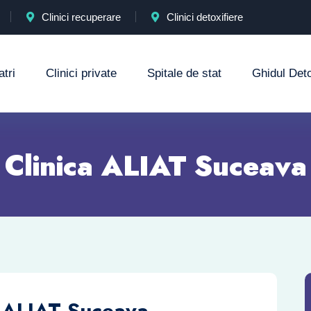
Clinici recuperare
Clinici detoxifiere
atri
Clinici private
Spitale de stat
Ghidul Detox
Clinica ALIAT Suceava
a ALIAT Suceava