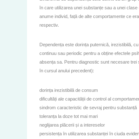
în care utilizarea unei substanțe sau a unei clase
anume individ, față de alte comportamente ce erau 
respectiv.
Dependența este dorința puternică, irezistibilă,
continuu sau periodic pentru a obține efectele psih
absența sa. Pentru diagnostic sunt necesare trei 
în cursul anului precedent):
dorința irezistibilă de consum
dificultăți ale capacității de control al comportam
sindrom caracteristic de sevraj pentru substanță
toleranța la doze tot mai mari
neglijarea plăcerii și a intereselor
persistența în utilizarea substanței în ciuda evide