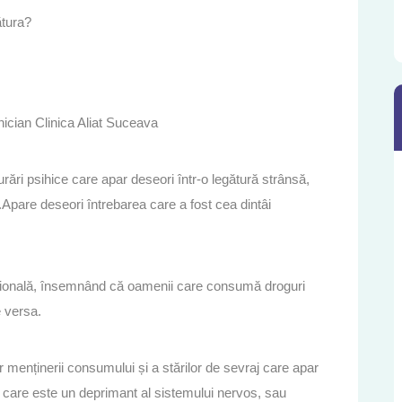
ătura?
ician Clinica Aliat Suceava
ări psihice care apar deseori într-o legătură strânsă,
.Apare deseori întrebarea care a fost cea dintâi
ecțională, însemnând că oamenii care consumă droguri
e versa.
r menținerii consumului și a stărilor de sevraj care apar
, care este un deprimant al sistemului nervos, sau