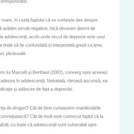
 corespunzător.
e mare, în ciuda faptului că se vorbește des despre
 să arătăm emoții negative, încă devenim demni de
la adolescenți, acolo unde riscul de depresie este unul
a tinde să fie confundată și interpretată greșit ca lene,
i, plictiseală.
orm lui Marcelli și Berthaut (2007), converg spre aceeași
i adesea în adolescență. Netratată, rămasă ascunsă, ea
cație și adâncire de fapt a depresiei.
ța de droguri? Cât de bine cunoaștem manifestările
ă conviețuiască? Cât de mult este cunoscut faptul că la
dulți, cu toate că adolescenții sunt vulnerabili spre