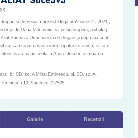
(0)
roguri și depresia: care este legătura? iunie 21, 2021 ,
ndențe de Dana Macoveiciuc, psihoterapeut, psiholog
ca Aliat Suceava Dependența de droguri și depresia sunt
sihice care apar deseori într-o legătură strânsă, în care
 intensifică una pe cealaltă.Apare deseori întrebarea
cu, bl. SD, sc. A Mihai Eminescu, bl. SD, sc. A,
i Eminescu 10, Suceava 727525
Galerie
Recenzii