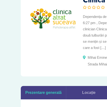
Dependența de d
6:27 pm , Depe
clinician Clini
două tulburări p
se mențin și se
care a fost […]
Mihai Emines
Strada Miha
Prezentare generală
Locație