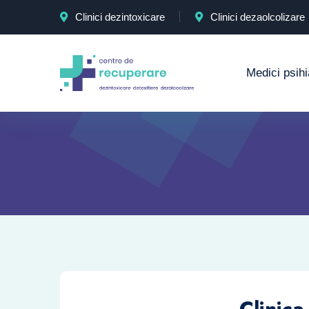
Clinici dezintoxicare
Clinici dezaolcolizare
Medici psihi
Clinic