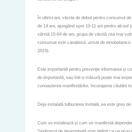
În ultimii ani, vârsta de debut pentru consumul de 
de 14 ani, ajungând spre 10-11 ani pentru alcool și 
vârstă 15-64 de ani, grupa de vârstă cea mai vuln
consumat este canabisul, urmat de etnobotanice (c
2019).
Este importantă pentru prevenție informarea și con
de importantă, sau într-o măsură poate mai import
cunoașterea manifestărilor, încurajarea căutării tr
Deja instalată tulburarea mintală, ea este greu de 
Cum se instalează și cum se manifestă dependen
Sindromul de dependență este definit ca un grup d