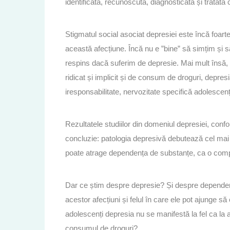
identificată, recunoscută, diagnosticată și tratată
Stigmatul social asociat depresiei este încă foart
această afecțiune. Încă nu e ”bine” să simțim și
respins dacă suferim de depresie. Mai mult însă, 
ridicat și implicit și de consum de droguri, depresi
iresponsabilitate, nervozitate specifică adolescențe
Rezultatele studiilor din domeniul depresiei, conf
concluzie: patologia depresivă debutează cel ma
poate atrage dependența de substanțe, ca o compli
Dar ce știm despre depresie? Și despre dependen
acestor afecțiuni și felul în care ele pot ajunge s
adolescenți depresia nu se manifestă la fel ca la a
consumul de droguri?