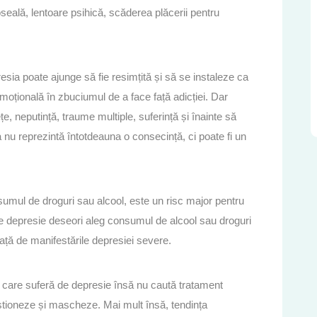
oseală, lentoare psihică, scăderea plăcerii pentru
esia poate ajunge să fie resimțită și să se instaleze ca
 emoțională în zbuciumul de a face față adicției. Dar
țe, neputință, traume multiple, suferință și înainte să
nu reprezintă întotdeauna o consecință, ci poate fi un
umul de droguri sau alcool, este un risc major pentru
e depresie deseori aleg consumul de alcool sau droguri
față de manifestările depresiei severe.
ii care suferă de depresie însă nu caută tratament
estioneze și mascheze. Mai mult însă, tendința