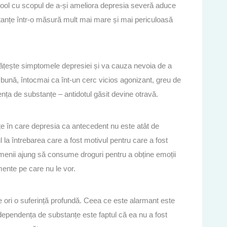
ool cu scopul de a-și ameliora depresia severă aduce
anțe într-o măsură mult mai mare și mai periculoasă
ățește simptomele depresiei și va cauza nevoia de a
bună, întocmai ca înt-un cerc vicios agonizant, greu de
ența de substanțe – antidotul găsit devine otravă.
țe în care depresia ca antecedent nu este atât de
 la întrebarea care a fost motivul pentru care a fost
menii ajung să consume droguri pentru a obține emoții
mente pe care nu le vor.
 ori o suferință profundă. Ceea ce este alarmant este
dependența de substanțe este faptul că ea nu a fost