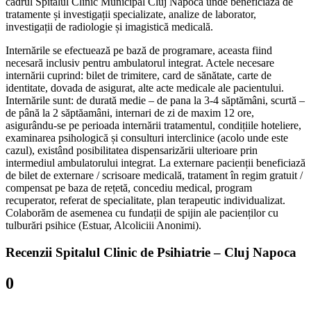
cadrul Spitalul Clinic Municipal Cluj Napoca unde beneficiază de
tratamente și investigații specializate, analize de laborator,
investigații de radiologie și imagistică medicală.
Internările se efectuează pe bază de programare, aceasta fiind
necesară inclusiv pentru ambulatorul integrat. Actele necesare
internării cuprind: bilet de trimitere, card de sănătate, carte de
identitate, dovada de asigurat, alte acte medicale ale pacientului.
Internările sunt: de durată medie – de pana la 3-4 săptămâni, scurtă –
de până la 2 săptăamâni, internari de zi de maxim 12 ore,
asigurându-se pe perioada internării tratamentul, condițiile hoteliere,
examinarea psihologică și consulturi interclinice (acolo unde este
cazul), existând posibilitatea dispensarizării ulterioare prin
intermediul ambulatorului integrat. La externare pacienții beneficiază
de bilet de externare / scrisoare medicală, tratament în regim gratuit /
compensat pe baza de rețetă, concediu medical, program
recuperator, referat de specialitate, plan terapeutic individualizat.
Colaborăm de asemenea cu fundații de spijin ale pacienților cu
tulburări psihice (Estuar, Alcoliciii Anonimi).
Recenzii Spitalul Clinic de Psihiatrie – Cluj Napoca
0