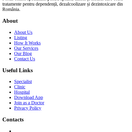
tratamente pentru dependență, dezalcoolizare și dezintoxicare din
România.
About
About Us
Listing
How It Works
Our Services
Our Blog
Contact Us
Useful Links
Specialist
Clinic
Hospital
Download App
Join as a Doctor
Privacy Policy
Contacts
,