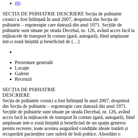
(0)
SECȚIA DE PSIHIATRIE DESCRIERE Secția de psihiatrie
cronici a fost înființată în anul 2007, desprinsă din Secția de
psihiatrie – ergoterapie care datează din anul 1971. Secțiile de
psihiatrie sunt situate pe strada Decebal, nr. 126, având acces facil la
mijloacele de transport în comun (gară, autogară), fiind amplasate
intr-o zonă liniștită și beneficind de […]
Prezentare generală
Locație
Galerie
Recenzii
SECȚIA DE PSIHIATRIE
DESCRIERE
Secția de psihiatrie cronici a fost înființată în anul 2007, desprinsă
din Secția de psihiatrie – ergoterapie care datează din anul 1971.
Secțiile de psihiatrie sunt situate pe strada Decebal, nr. 126, având
acces facil la mijloacele de transport în comun (gară, autogară), fiind
amplasate intr-o zonă liniștită și beneficind de un spațiu generos
pentru recreere, toate acestea asigurând condițiile ideale tratării și
recuperării pacienților care suferă de boli psihice. Abordăm o