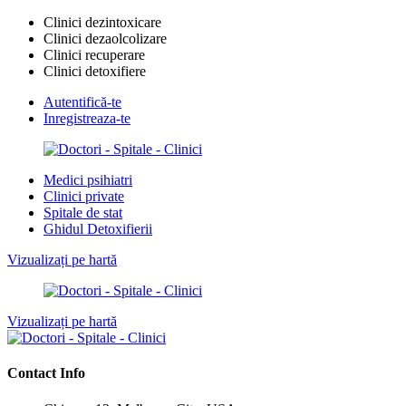
Clinici dezintoxicare
Clinici dezaolcolizare
Clinici recuperare
Clinici detoxifiere
Autentifică-te
Inregistreaza-te
Medici psihiatri
Clinici private
Spitale de stat
Ghidul Detoxifierii
Vizualizați pe hartă
Vizualizați pe hartă
Contact Info