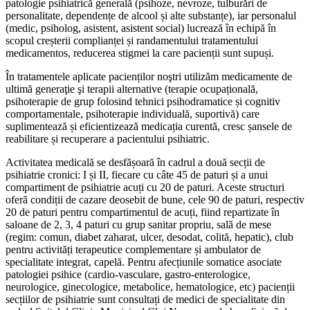
patologie psihiatrică generală (psihoze, nevroze, tulburări de
personalitate, dependențe de alcool și alte substanțe), iar personalul
(medic, psiholog, asistent, asistent social) lucrează în echipă în
scopul creșterii complianței și randamentului tratamentului
medicamentos, reducerea stigmei la care pacienții sunt supuși.
În tratamentele aplicate pacienților noştri utilizăm medicamente de
ultimă generaţie şi terapii alternative (terapie ocupațională,
psihoterapie de grup folosind tehnici psihodramatice și cognitiv
comportamentale, psihoterapie individuală, suportivă) care
suplimentează și eficientizează medicația curentă, cresc șansele de
reabilitare și recuperare a pacientului psihiatric.
Activitatea medicală se desfășoară în cadrul a două secții de
psihiatrie cronici: I și II, fiecare cu câte 45 de paturi și a unui
compartiment de psihiatrie acuți cu 20 de paturi. Aceste structuri
oferă condiții de cazare deosebit de bune, cele 90 de paturi, respectiv
20 de paturi pentru compartimentul de acuți, fiind repartizate în
saloane de 2, 3, 4 paturi cu grup sanitar propriu, sală de mese
(regim: comun, diabet zaharat, ulcer, desodat, colită, hepatic), club
pentru activități terapeutice complementare și ambulator de
specialitate integrat, capelă. Pentru afecțiunile somatice asociate
patologiei psihice (cardio-vasculare, gastro-enterologice,
neurologice, ginecologice, metabolice, hematologice, etc) pacienții
secțiilor de psihiatrie sunt consultați de medici de specialitate din